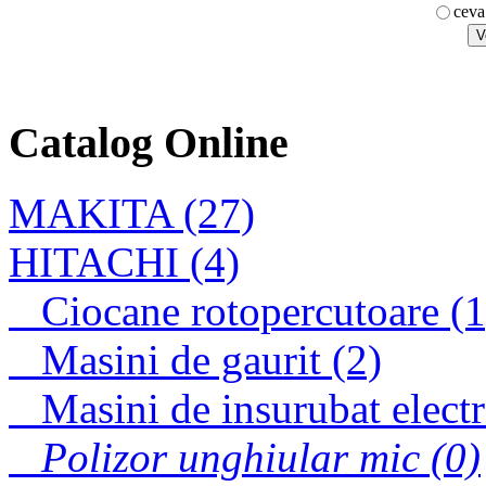
COMBINAT TOPEX
ceva
160mm
Catalog Online
SURUBELNITA
DREAPTA TOPEX
75mm
MAKITA (27)
HITACHI (4)
Ciocane rotopercutoare (1
SURUBELNITA
MECANICA
TOPEX 125mm
Masini de gaurit (2)
Masini de insurubat electr
Polizor unghiular mic (0)