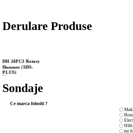
Derulare Produse
DH 24PC3 Rotary
Hammer (SDS-
PLUS)
Sondaje
Saiba plata, zincat alb
DIN125
Ce marca folositi ?
Maki
Bos
Elec
Hilti
CLESTE
nu f