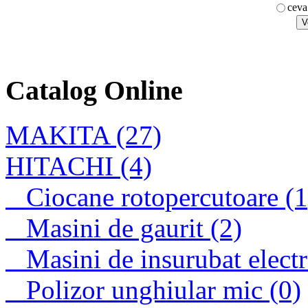
ceva
KBM 65 Q
Catalog Online
Ciocan rotopercutor
HR2010
MAKITA (27)
HITACHI (4)
Ciocane rotopercutoare (1
Masini de gaurit (2)
Masini de insurubat electr
Polizor unghiular mic (0)