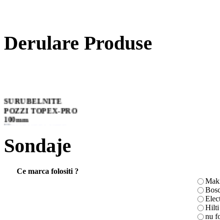
Derulare Produse
SURUBELNITE
POZZI TOPEX-PRO
100mm
Sondaje
Grinzi vibrante
Ce marca folositi ?
Maki
Bos
Elec
SUPORT MANER
Hilti
TOPEX 22 PIESE
nu f