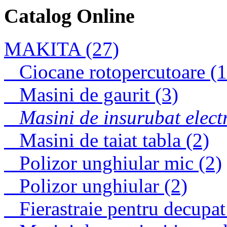
Catalog Online
W 6VM Screw Driver
MAKITA (27)
Ciocane rotopercutoare (1
Vibratoare de
adancime pentru
Masini de gaurit (3)
beton, cu motor
termic
Masini de insurubat electr
Masini de taiat tabla (2)
Polizor unghiular mic (2)
Polizor unghiular (2)
Fierastraie pentru decupat