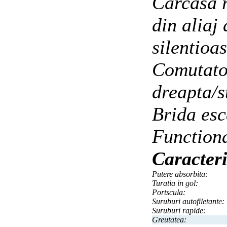
Carcasa r
din aliaj
silentioa
Comutator
dreapta/s
Brida es
Functiona
Caracteri
Putere absorbita:
Turatia in gol:
Portscula:
Suruburi autofiletante:
Suruburi rapide:
Greutatea: