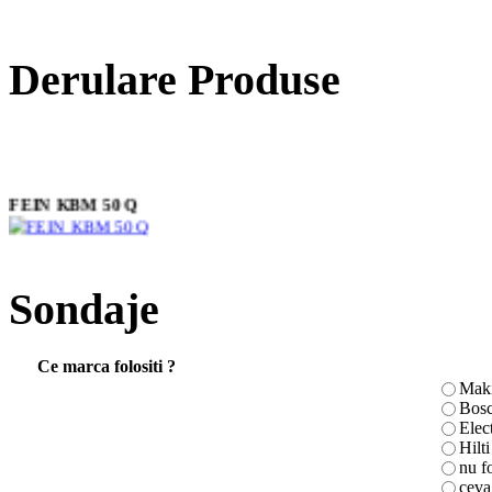
Derulare Produse
FEIN KBM 50 Q
Masina de insurubat
Sondaje
electronica 6827
Ce marca folositi ?
Maki
CLESTE SFIC
Bos
TOPEX 180mm
Elec
Hilti
nu f
ceva