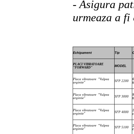
- Asigura pa
urmeaza a fi
Echipament
Tip
C
PLACI VIBRATOARE
MODEL
"FORWARD"
6
Placa vibratoare
"Vulpea
SFP 2200
argintie"
f
9
Placa vibratoare
"Vulpea
SFP 3000
argintie"
f
1
Placa vibratoare
"Vulpea
SFP 4000
argintie"
c
1
Placa vibratoare
"Vulpea
SFP 5100
argintie"
c