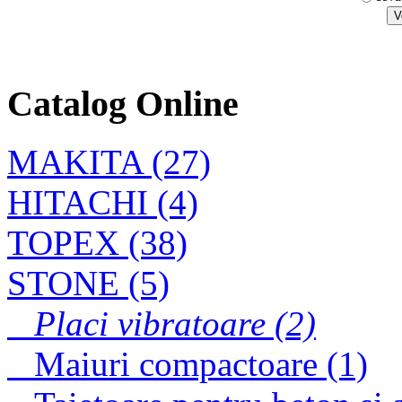
Rigle vibrante
monosens pentru
nivelat si vibrat
Catalog Online
CLESTE PLAT
MAKITA (27)
TOPEX 160mm
HITACHI (4)
TOPEX (38)
STONE (5)
Placi vibratoare (2)
Maiuri compactoare (1)