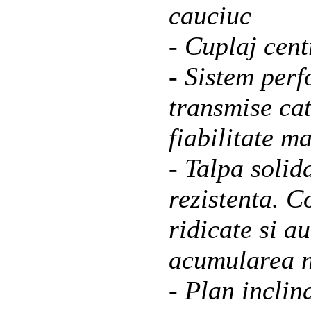
cauciuc
- Cuplaj cent
- Sistem perf
transmise ca
fiabilitate m
- Talpa solid
rezistenta. C
ridicate si a
acumularea ni
- Plan inclin