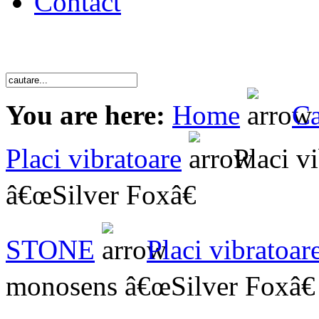
Contact
You are here:
Home
Ca
Placi vibratoare
Placi v
â€œSilver Foxâ€
STONE
Placi vibratoar
monosens â€œSilver Foxâ€