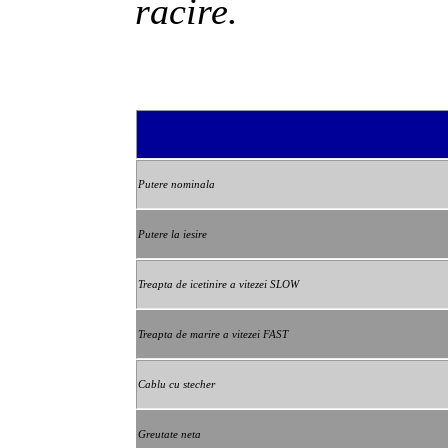
racire.
Putere nominala
Putere la iesire
Treapta de icetinire a vitezei SLOW
Treapta de marire a vitezei FAST
Cablu cu stecher
Greutate neta