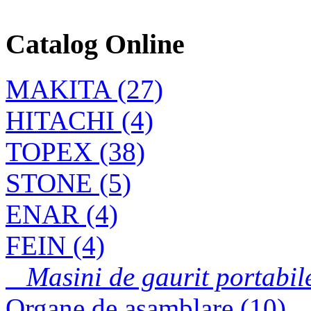
Vibratoare externe
Catalog Online
(de cofraj)
MAKITA (27)
Masina de gaurit
HITACHI (4)
6410
TOPEX (38)
STONE (5)
ENAR (4)
FEIN (4)
Masini de gaurit portabile
Organe de asamblare (10)