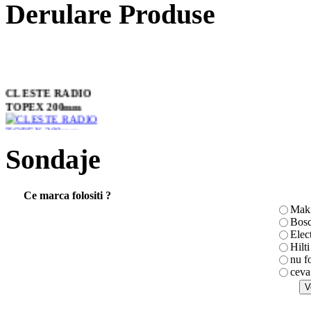
Derulare Produse
CLESTE RADIO
TOPEX 200mm
Sondaje
Rigle vibrante
monosens pentru
nivelat si vibrat
Ce marca folositi ?
Maki
Bos
Elec
Hilti
nu f
Placi vibratoare
ceva
reversibile