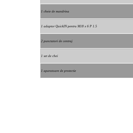
1 cheie de mandrina
1 adaptor QuickIN pentru M18 x 6 P 1.5
2 punctatori de centraj
1 set de chei
1 aparatoare de protectie