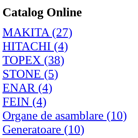
Surub IP de inalta
Catalog Online
rezistenta, folosit cu
pretensionare,DIN6914
MAKITA (27)
HITACHI (4)
CREION FAZA
TOPEX (38)
TOPEX 160mm, 125-
250V
STONE (5)
ENAR (4)
FEIN (4)
Organe de asamblare (10)
Generatoare (10)