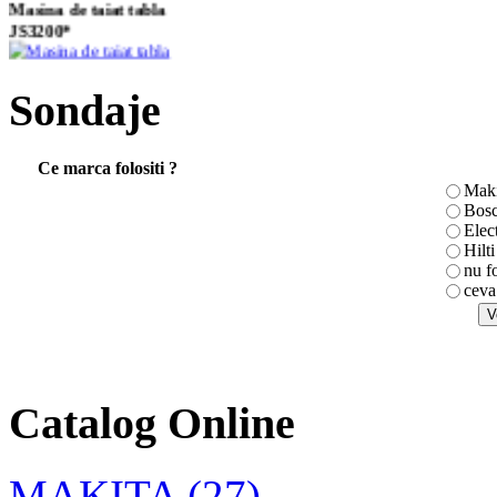
Masina de taiat tabla
JS3200*
Sondaje
SURUBELNITA
TOPEX 150mm
Ce marca folositi ?
Maki
Bos
Elec
Vibratoare externe
Hilti
(de cofraj)
nu f
ceva
Polizor unghiular
GA9020
Catalog Online
MAKITA (27)
SURUBELNITA