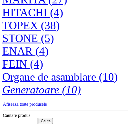
CRUCE TOPEX
60mm
HITACHI (4)
TOPEX (38)
STONE (5)
ENAR (4)
FEIN (4)
Organe de asamblare (10)
Generatoare (10)
Afiseaza toate produsele
Cautare produs