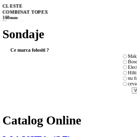
CLESTE
COMBINAT TOPEX
160mm
Sondaje
Ciocan rotopercutor
Ce marca folositi ?
HR2450T
Maki
Bos
Elec
Hilti
nu f
Slefuitoare rotative
ceva
pentru beton
Trifazate - SH 7500
Catalog Online
TS