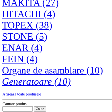
MAKITA (27)
Masina de taiat tabla
HITACHI (4)
JS3200*
TOPEX (38)
STONE (5)
ENAR (4)
FEIN (4)
Organe de asamblare (10)
Generatoare (10)
Afiseaza toate produsele
Cautare produs