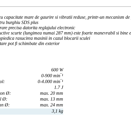
u capacitate mare de gaurire si vibratii reduse, printr-un mecanism de
tru burghiu SDS plus
are precisa datorita reglajului electronic
uctive scurte (lungimea numai 287 mm) este foarte manevrabil si bine e
piedica rasucirea masinii in cazul blocarii sculei
are pot fi schimbate din exterior
600 W
0-900 min‾¹
ol:
0-4.000 min‾¹
1.7 J
ton Ø:
max. 20 mm
l Ø:
max. 13 mm
mn Ø:
max. 24 mm
3,1 kg