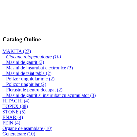
Trifazate - SH 7500
TS
Catalog Online
Monofazate - HX
6000-2
MAKITA (27)
Ciocane rotopercutoare (10)
Masini de gaurit (3)
Masini de insurubat electronice (3)
Masini de taiat tabla (2)
Rigle vibrante
Polizor unghiular mic (2)
monosens pentru
Polizor unghiular (2)
nivelat si vibrat
Fierastraie pentru decupat (2)
Masini de gaurit si insurubat cu acumulator (3)
HITACHI (4)
TOPEX (38)
STONE (5)
ENAR (4)
FEIN (4)
Organe de asamblare (10)
Generatoare (10)