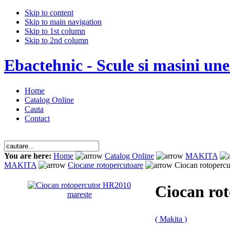
Skip to content
Skip to main navigation
Skip to 1st column
Skip to 2nd column
Ebactehnic - Scule si masini unel
Home
Catalog Online
Cauta
Contact
You are here:
Home
Catalog Online
MAKITA
MAKITA
Ciocane rotopercutoare
Ciocan rotoperc
Ciocan ro
mareste
( Makita )