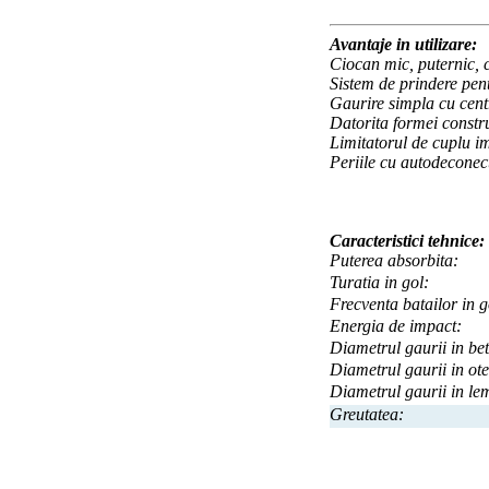
Avantaje in utilizare:
Ciocan mic, puternic, c
Sistem de prindere pen
Gaurire simpla cu centr
Datorita formei constr
Limitatorul de cuplu im
Periile cu autodeconect
Caracteristici tehnice:
Puterea absorbita:
Turatia in gol:
Frecventa batailor in g
Energia de impact:
Diametrul gaurii in be
Diametrul gaurii in ote
Diametrul gaurii in le
Greutatea: