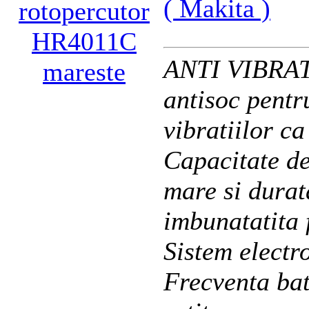
( Makita )
ANTI VIBRA
mareste
antisoc pentr
vibratiilor 
Capacitate d
mare si dura
imbunatatita
Sistem electro
Frecventa bat