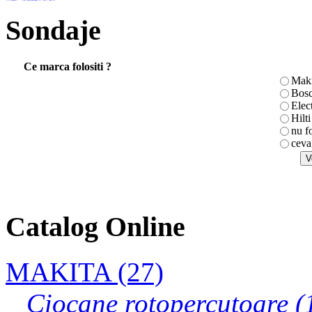
Sondaje
SURUBELNITA
CRUCE TOPEX
80mm
Ce marca folositi ?
Maki
Bos
Elec
Hilti
nu f
Masina de gaurit
ceva
DP4700
Ciocan rotopercutor
Catalog Online
HR2450
MAKITA (27)
FEIN KBM 50 Q
Ciocane rotopercutoare (