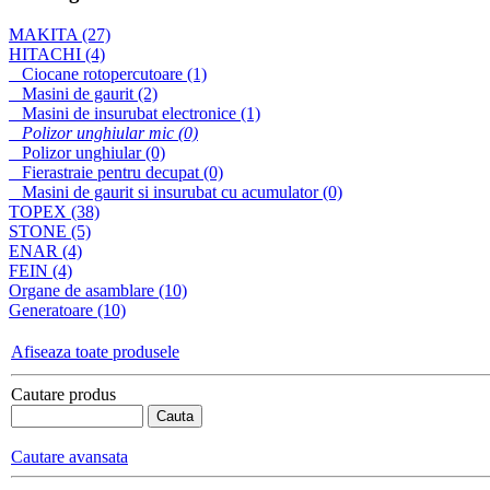
FEIN KBM 65 QF
MAKITA (27)
HITACHI (4)
Ciocane rotopercutoare (1)
Fierastrau pentru
Masini de gaurit (2)
decupat 4340CT
Masini de insurubat electronice (1)
Polizor unghiular mic (0)
Polizor unghiular (0)
Fierastraie pentru decupat (0)
Masini de gaurit si insurubat cu acumulator (0)
TOPEX (38)
STONE (5)
ENAR (4)
FEIN (4)
Organe de asamblare (10)
Generatoare (10)
Afiseaza toate produsele
Cautare produs
Cautare avansata