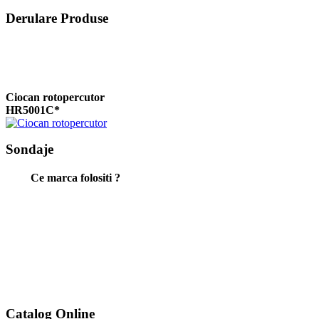
Derulare Produse
Ciocan rotopercutor
HR5001C*
Sondaje
CLESTE SFIC
Ce marca folositi ?
TOPEX 160mm
CLESTE SFIC
TOPEX 180mm
Catalog Online