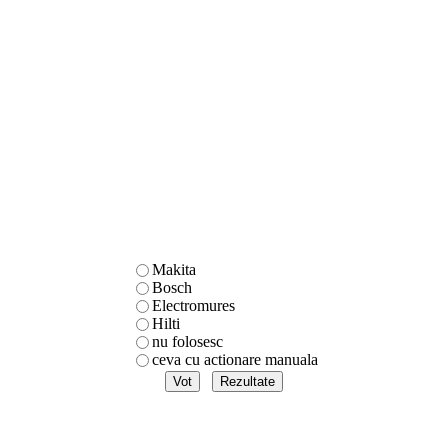
Makita
Bosch
Electromures
Hilti
nu folosesc
ceva cu actionare manuala