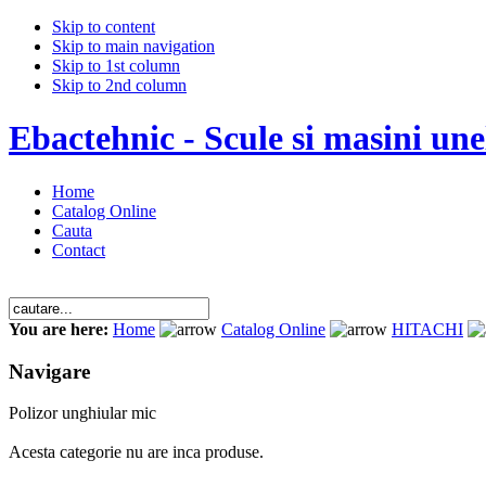
Skip to content
Skip to main navigation
Skip to 1st column
Skip to 2nd column
Ebactehnic - Scule si masini unel
Home
Catalog Online
Cauta
Contact
You are here:
Home
Catalog Online
HITACHI
Navigare
Polizor unghiular mic
Acesta categorie nu are inca produse.