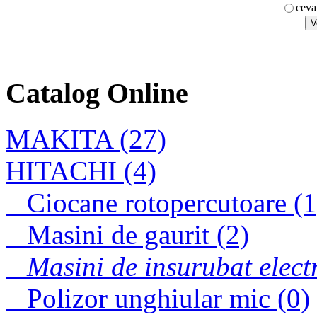
ceva
KBM 65 Q
Catalog Online
Fierastrau pentru
decupat 4323
MAKITA (27)
HITACHI (4)
Ciocane rotopercutoare (1
Masini de gaurit (2)
Masini de insurubat electr
Polizor unghiular mic (0)