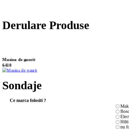
Derulare Produse
Masina de gaurit
6410
Sondaje
Ciocan rotopercutor
HR2020
Ce marca folositi ?
Maki
Bos
Elec
Masina de taiat tabla
Hilti
JN1601
nu f